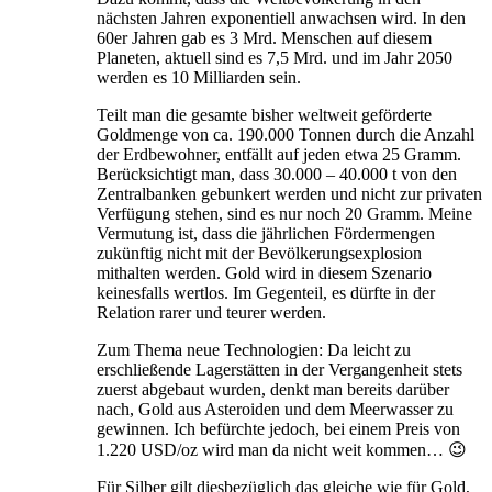
nächsten Jahren exponentiell anwachsen wird. In den
60er Jahren gab es 3 Mrd. Menschen auf diesem
Planeten, aktuell sind es 7,5 Mrd. und im Jahr 2050
werden es 10 Milliarden sein.
Teilt man die gesamte bisher weltweit geförderte
Goldmenge von ca. 190.000 Tonnen durch die Anzahl
der Erdbewohner, entfällt auf jeden etwa 25 Gramm.
Berücksichtigt man, dass 30.000 – 40.000 t von den
Zentralbanken gebunkert werden und nicht zur privaten
Verfügung stehen, sind es nur noch 20 Gramm. Meine
Vermutung ist, dass die jährlichen Fördermengen
zukünftig nicht mit der Bevölkerungsexplosion
mithalten werden. Gold wird in diesem Szenario
keinesfalls wertlos. Im Gegenteil, es dürfte in der
Relation rarer und teurer werden.
Zum Thema neue Technologien: Da leicht zu
erschließende Lagerstätten in der Vergangenheit stets
zuerst abgebaut wurden, denkt man bereits darüber
nach, Gold aus Asteroiden und dem Meerwasser zu
gewinnen. Ich befürchte jedoch, bei einem Preis von
1.220 USD/oz wird man da nicht weit kommen… 😉
Für Silber gilt diesbezüglich das gleiche wie für Gold,