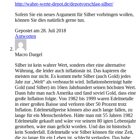
http://wahre-werte-depot.de/depotvorschlag-silber/
Sofern Sie ein neues Argument für Silber vorbringen wollen,
können Sie dies natürlich gerne tun.
Gepostet am 28. Juli 2018
Antworten
Macro Dargel
Silber ist kein wahrer Wert, sondern eher eine alternative
Währung, die leider auch inflationär ist. Das kapieren die
meisten nur nicht. Es kommt mehr Silber (auch Gold) jedes
Jahr zur „Welt“ als verbraucht wird. Inflationsbereinigt hatte
Gold (und Silber) im 16ten Jahrhundert seinen höchsten Wert.
Dann fuhr man nach Amerika und fand soviel Gold, dass eine
große Inflation folgte. Von 1982 bis 1999 waren Edelmetalle
in einer großen Baisse und verloren über 50 Prozent trotz
Inflation. Edelmetallpreise können also auch lange fallen, zu
lange für ein Menschenleben. Hätte man mit 55 Jahren 1982
Edelmetalle gekauft und wäre vor seinem 80 igten Lebensjahr
gestorben, wäre man gefickt worden. Und das ist historisch
kein Sonderfall. Edelmetalle wie Silber können für eine Zeit,
die zu lange für ein Leben ist, schlecht verlaufen. Das habe