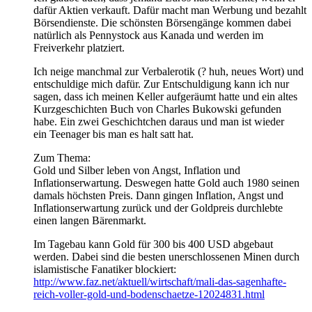
dafür Aktien verkauft. Dafür macht man Werbung und bezahlt
Börsendienste. Die schönsten Börsengänge kommen dabei
natürlich als Pennystock aus Kanada und werden im
Freiverkehr platziert.
Ich neige manchmal zur Verbalerotik (? huh, neues Wort) und
entschuldige mich dafür. Zur Entschuldigung kann ich nur
sagen, dass ich meinen Keller aufgeräumt hatte und ein altes
Kurzgeschichten Buch von Charles Bukowski gefunden
habe. Ein zwei Geschichtchen daraus und man ist wieder
ein Teenager bis man es halt satt hat.
Zum Thema:
Gold und Silber leben von Angst, Inflation und
Inflationserwartung. Deswegen hatte Gold auch 1980 seinen
damals höchsten Preis. Dann gingen Inflation, Angst und
Inflationserwartung zurück und der Goldpreis durchlebte
einen langen Bärenmarkt.
Im Tagebau kann Gold für 300 bis 400 USD abgebaut
werden. Dabei sind die besten unerschlossenen Minen durch
islamistische Fanatiker blockiert:
http://www.faz.net/aktuell/wirtschaft/mali-das-sagenhafte-
reich-voller-gold-und-bodenschaetze-12024831.html