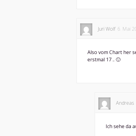
Juri Wolf
6. Mai 2
Also vom Chart her s
erstmal 17 .. 🙂
Andreas 
Ich sehe da a