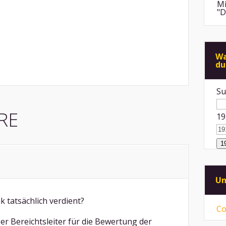
Mi
"D
An
de
di
Wa
du
Mi
"F
Me
Su
An
ps
RE
19
ei
Mi
Sp
mü
Mi
vo
Un
ni
k tatsächlich verdient?
Co
er Bereichtsleiter für die Bewertung der