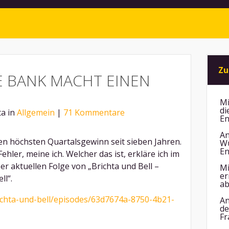
Zu
E BANK MACHT EINEN
Mi
di
ta in
Allgemein
|
71 Kommentare
En
An
en höchsten Quartalsgewinn seit sieben Jahren.
Wu
En
hler, meine ich. Welcher das ist, erkläre ich im
er aktuellen Folge von „Brichta und Bell –
Mi
er
ll“.
ab
ichta-und-bell/episodes/63d7674a-8750-4b21-
An
de
Fr