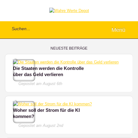
Menü
NEUESTE BEITRÄGE
0
Die Staaten werden die Kontrolle
über das Geld verlieren
Gepostet am
August 6th
5
Woher soll der Strom für die KI
kommen?
Gepostet am
August 2nd