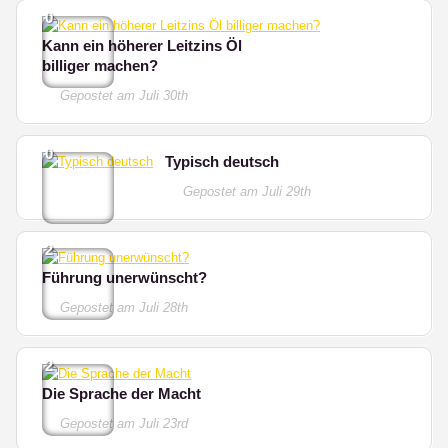
0
Kann ein höherer Leitzins Öl
billiger machen?
Gepostet am
Juli 30th
0
Typisch deutsch
Gepostet am
Juli 29th
2
Führung unerwünscht?
Gepostet am
Juli 28th
2
Die Sprache der Macht
Gepostet am
Juli 23rd