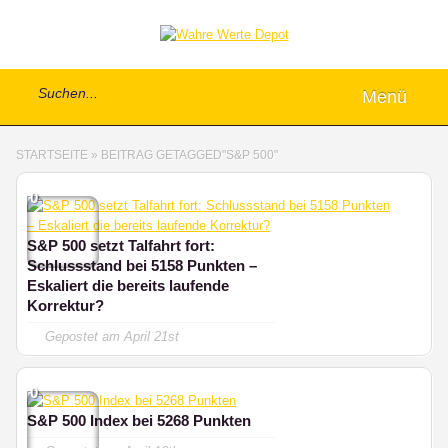
Menü
STARTSEITE
»
BEITRAG GETAGGED
"
S&P 500"
0
S&P 500 setzt Talfahrt fort:
Schlussstand bei 5158 Punkten –
Eskaliert die bereits laufende
Korrektur?
Gepostet am
April 21st
0
S&P 500 Index bei 5268 Punkten